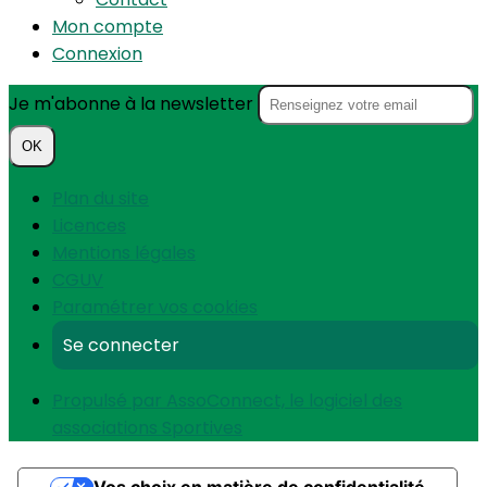
Mon compte
Connexion
Je m'abonne à la newsletter
OK
Plan du site
Licences
Mentions légales
CGUV
Paramétrer vos cookies
Se connecter
Propulsé par AssoConnect, le logiciel des
associations Sportives
Vos choix en matière de confidentialité